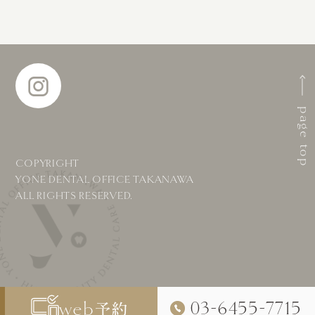
page top
COPYRIGHT
YONE DENTAL OFFICE TAKANAWA
ALL RIGHTS RESERVED.
-
-
web
03
6455
7715
予約